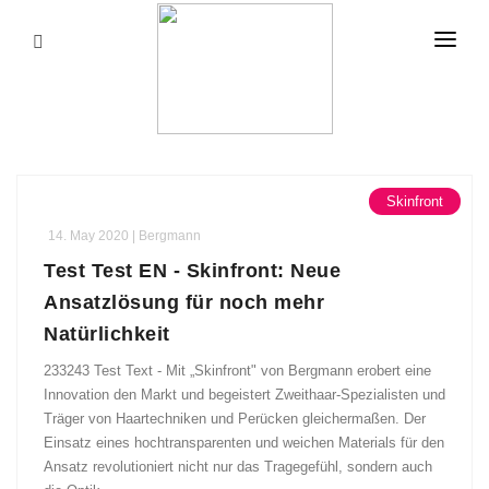
HOME
LADIES
MEN
Skinfront
TRAINING MEDIA
14. May 2020 | Bergmann
WORKSHOPS
Test Test EN - Skinfront: Neue
Ansatzlösung für noch mehr
HAIR TREATMENT
Natürlichkeit
ABOUT US
233243 Test Text - Mit „Skinfront" von Bergmann erobert eine
Innovation den Markt und begeistert Zweithaar-Spezialisten und
Träger von Haartechniken und Perücken gleichermaßen. Der
Einsatz eines hochtransparenten und weichen Materials für den
Ansatz revolutioniert nicht nur das Tragegefühl, sondern auch