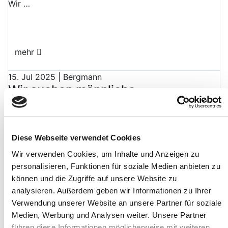
Wir …
mehr
15. Jul 2025 | Bergmann
Wir suchen männliche
Vorher-/Nachher-Models für ein
Foto-Shooting in Zweithaarbereich
Werde unser STAR!
Diese Webseite verwendet Cookies
Wir suchen begeisterte Menschen, die sich für ein
Wir verwenden Cookies, um Inhalte und Anzeigen zu
Fotoshooting im Zweithaarbereich zur Verfügung
personalisieren, Funktionen für soziale Medien anbieten zu
stellen möchten! Wenn Sie Interesse haben, unsere …
können und die Zugriffe auf unsere Website zu
analysieren. Außerdem geben wir Informationen zu Ihrer
mehr
Verwendung unserer Website an unsere Partner für soziale
Medien, Werbung und Analysen weiter. Unsere Partner
Bergmann
führen diese Informationen möglicherweise mit weiteren